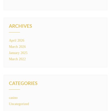
ARCHIVES
April 2026
March 2026
January 2025
March 2022
CATEGORIES
casino
Uncategorized