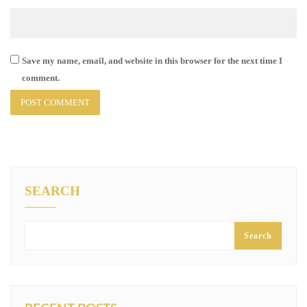
Save my name, email, and website in this browser for the next time I
comment.
SEARCH
Search