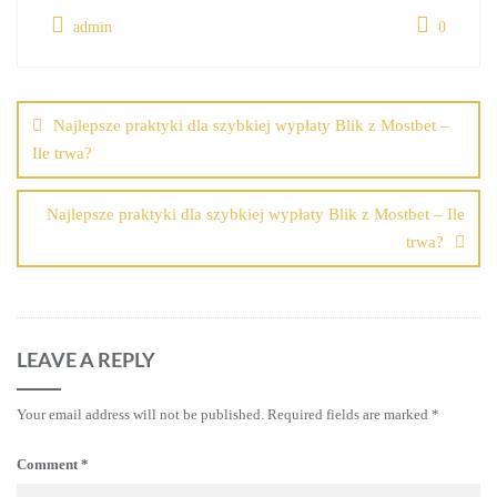
admin
0
Najlepsze praktyki dla szybkiej wypłaty Blik z Mostbet –
Ile trwa?
Najlepsze praktyki dla szybkiej wypłaty Blik z Mostbet – Ile
trwa?
LEAVE A REPLY
Your email address will not be published.
Required fields are marked
*
Comment
*