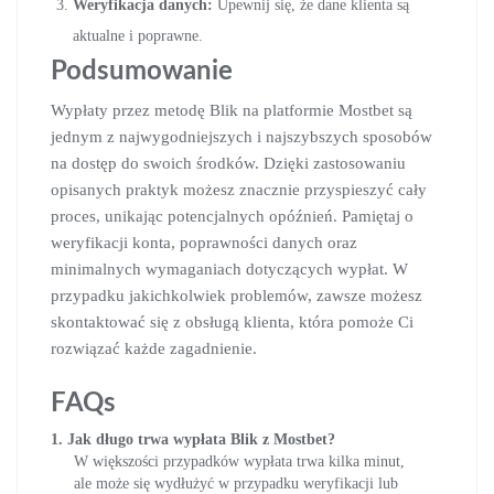
Weryfikacja danych:
Upewnij się, że dane klienta są
aktualne i poprawne.
Podsumowanie
Wypłaty przez metodę Blik na platformie Mostbet są
jednym z najwygodniejszych i najszybszych sposobów
na dostęp do swoich środków. Dzięki zastosowaniu
opisanych praktyk możesz znacznie przyspieszyć cały
proces, unikając potencjalnych opóźnień. Pamiętaj o
weryfikacji konta, poprawności danych oraz
minimalnych wymaganiach dotyczących wypłat. W
przypadku jakichkolwiek problemów, zawsze możesz
skontaktować się z obsługą klienta, która pomoże Ci
rozwiązać każde zagadnienie.
FAQs
1. Jak długo trwa wypłata Blik z Mostbet?
W większości przypadków wypłata trwa kilka minut,
ale może się wydłużyć w przypadku weryfikacji lub